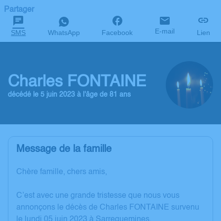
Partager
E-mail
SMS
WhatsApp
Facebook
Lien
Charles FONTAINE
décédé le 5 juin 2023 à l'âge de 81 ans
Message de la famille
Chère famille, chers amis,
C’est avec une grande tristesse que nous vous
annonçons le décès de Charles FONTAINE survenu
le lundi 05 juin 2023 à Sarreguemines.