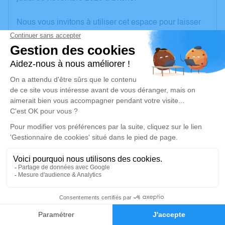
Nous vous invitons à utiliser cet espace pour laisser
vos condoléances, partager des photos souvenirs,
une anecdote ou exprimer vos pensées à travers des
poèmes ou des textes. Cet endroit est un lieu
d'expression dédié à honorer la mémoire de François
HUTH.
Un service de plantation d’arbre hommage est
disponible ici
.
Je rends hommage
Cérémonie religieuse
lundi 10 novembre 2025 à 14h30
1
Église Saint Bernard de Reyersviller
57230 Reyersviller
Faire-part
Hommages