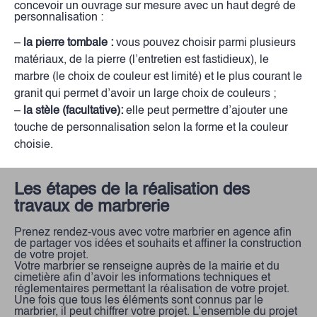
concevoir un ouvrage sur mesure avec un haut degré de
personnalisation :
–
la pierre tombale :
vous pouvez choisir parmi plusieurs
matériaux, de la pierre (l’entretien est fastidieux), le
marbre (le choix de couleur est limité) et le plus courant le
granit qui permet d’avoir un large choix de couleurs ;
–
la stèle (facultative):
elle peut permettre d’ajouter une
touche de personnalisation selon la forme et la couleur
choisie.
Les étapes de la réalisation des
travaux de marbrerie
Prenez rendez-vous avec votre marbrier en agence afin
de partager vos idées et souhaits et affiner la construction
de votre projet.
Votre marbrier se renseigne auprès de la mairie et du
cimetière afin d’avoir les informations techniques et
réglementaires permettant la réalisation de votre projet.
Une fois que tous les éléments sont connus par le
marbrier, il peut chiffrer votre projet. L’ensemble du projet