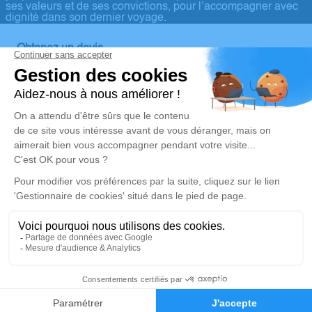
ses valeurs et de ses convictions, pour l’accompagner avec
dignité dans son dernier voyage.
Obtenez un devis
Devis obsèques
Devis prévoyance
Devis marbrerie
Notre agence
Pompes Funèbres Infinity
03 67 72 13 76
agence.bitche@pf-infinity.fr
37 Rue de Sarreguemines – 57230 – Bitche
5/5 – 28 avis
Nos Services
Liens utiles
Organiser des Obsèques
Avis de décès
03 67 72 13 76
Demande de devis
Monuments funéraires
Demande de rendez-vous en