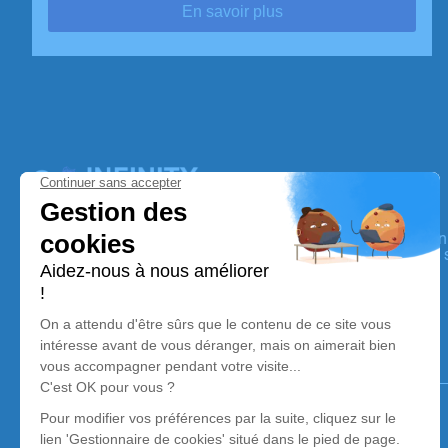
En savoir plus
Infinity Services Funéraires
Nos équipes vous aident à honorer la mémoire de la person
perpétuer son souvenir dans le respect de ses volontés, de 
dignité dans son dernier voyage.
Notre agence
Pompes Funèbres Infinity
03 67 72 13 76
agence.bitche@pf-infinity.fr
37 Rue de Sarreguemines - 57230 - Bitche