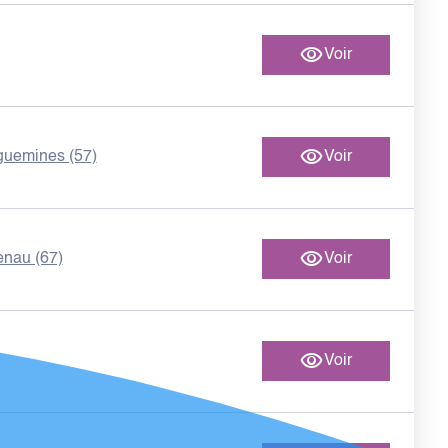
Voir
guemines (57)
Voir
nau (67)
Voir
Voir