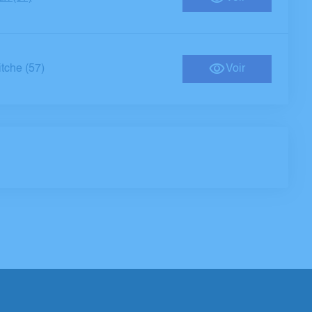
itche (57)
Voir