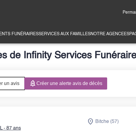
Perman
NTS FUNÉRAIRES
SERVICES AUX FAMILLES
NOTRE AGENCE
ESPA
s de Infinity Services Funéraire
r un avis
Créer une alerte avis de décès
Bitche (57)
L
- 87 ans