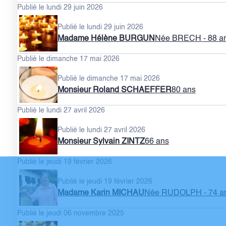
Publié le lundi 29 juin 2026
Publié le lundi 29 juin 2026
Madame Hélène BURGUN
Née BRECH
- 88 a
Publié le dimanche 17 mai 2026
Publié le dimanche 17 mai 2026
Monsieur Roland SCHAEFFER
80 ans
Publié le lundi 27 avril 2026
Publié le lundi 27 avril 2026
Monsieur Sylvain ZINTZ
66 ans
Publié le jeudi 19 février 2026
Publié le jeudi 19 février 2026
Madame Karin MICHAU
Née RUDOLPH
- 74 a
Publié le jeudi 06 novembre 2025