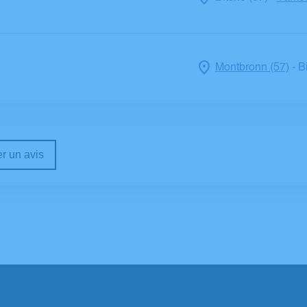
Montbronn (57)
B
-
r un avis