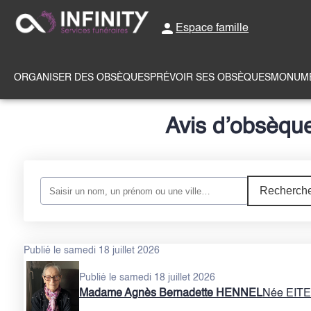
Espace famille
ORGANISER DES OBSÈQUES
PRÉVOIR SES OBSÈQUES
MONUME
Avis d’obsèque
Recherche
Publié le samedi 18 juillet 2026
Publié le samedi 18 juillet 2026
Madame Agnès Bernadette HENNEL
Née EITE